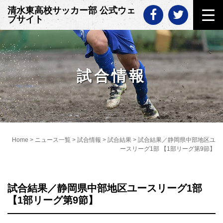
Skip
清水東高校サッカー部 公式ウェ
to
ブサイト
content
試合情報
Home
>
ニュース一覧
>
試合情報
>
試合結果
>
試合結果／静岡県中部地区ユ
ースリーグ1部 【1部リーグ第9節】
試合結果／静岡県中部地区ユースリーグ1部
【1部リーグ第9節】