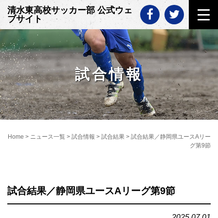
Skip
清水東高校サッカー部 公式ウェ
to
ブサイト
content
試合情報
Home
>
ニュース一覧
>
試合情報
>
試合結果
>
試合結果／静岡県ユースAリー
グ第9節
試合結果／静岡県ユースAリーグ第9節
2025.07.01