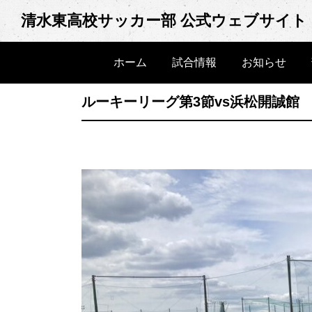
Skip
清水東高校サッカー部 公式ウェブサイト
to
content
ホーム
試合情報
お知らせ
ルーキーリーグ第3節vs浜松開誠館