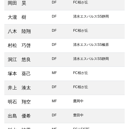
DF
FC桜が丘
岡田 昊
DF
清水エスパルスSS静岡
大瀧 樹
DF
FC桜が丘
八木 陸翔
DF
清水エスパルスSS榛原
村松 巧啓
DF
清水エスパルスSS静岡
洞江 悠良
MF
FC桜が丘
塚本 葵己
DF
FC桜が丘
井上 湊太
MF
鷹岡中
明石 翔空
DF
豊田中
出島 優希