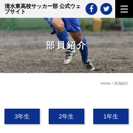
Skip
清水東高校サッカー部 公式ウェ
to
ブサイト
content
部員紹介
Home
>
部員紹介
3年生
2年生
1年生