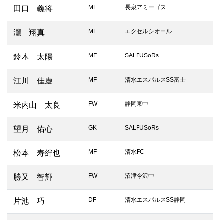
MF
長泉アミーゴス
田口 義将
MF
エクセルシオール
瀧 翔真
MF
SALFUSoRs
鈴木 太陽
MF
清水エスパルスSS富士
江川 佳慶
FW
静岡東中
米内山 太良
GK
SALFUSoRs
望月 佑心
MF
清水FC
松本 寿絆也
FW
沼津今沢中
勝又 智輝
DF
清水エスパルスSS静岡
片池 巧