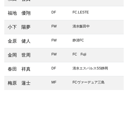
DF
FC.LESTE
福地 優翔
FW
清水飯田中
小下 陽夢
FW
静清FC
金原 健人
FW
FC Fuji
金岡 世周
DF
清水エスパルスSS静岡
春田 祥真
MF
FCヴァーデュア三島
梅原 蓮士