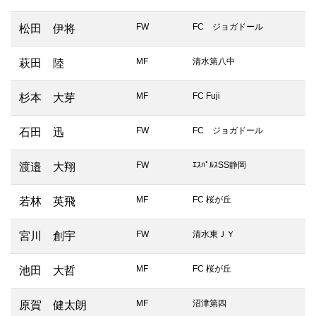
FW
FC ジョガドール
松田 伊将
MF
清水第八中
萩田 陸
MF
FC Fuji
杉本 大芽
FW
FC ジョガドール
石田 迅
FW
ｴｽﾊﾟﾙｽSS静岡
渡邉 大翔
MF
FC 桜が丘
若林 英飛
FW
清水東ＪＹ
宮川 創宇
MF
FC 桜が丘
池田 大哲
MF
沼津第四
原賀 健太朗