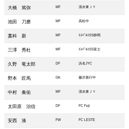
MF
清水東ＪＹ
大橋 篤弥
MF
高松中
池田 刀磨
MF
ｴｽﾊﾟﾙｽSS静岡
藁科 新
MF
ｴｽﾊﾟﾙｽSS富士
三澤 秀杜
DF
浜名JYC
久野 竜太郎
GK
藤沢善行中
野本 匠馬
MF
清水東ＪＹ
中村 奏佑
DF
FC Fuji
太田原 治信
FW
FC LESTE
安西 湊