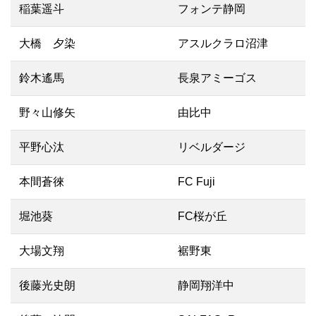
稲葉遥斗
フォンテ静岡
大橋 夕染
アスルクラロ沼津
鈴木遙馬
長泉アミーゴス
野々山修矢
由比中
平野心汰
リベルダージ
本間蒼徠
FC Fuji
堀池葵
FC桜が丘
大場文翔
裾野東
後藤光史朗
静岡翔洋中