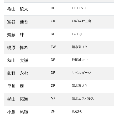
DF
FC LESTE
亀山 稜太
GK
ｴｽﾊﾟﾙｽJY三島
室谷 佳吾
DF
FC Fuji
齋藤 絆
FW
清水東ＪＹ
梶原 惇希
DF
静岡城内中
秋山 大誠
DF
リベルダージ
眞野 永都
DF
清水東ＪＹ
早川 塁
MF
清水エスパルス
杉山 拓海
DF
浜松FC
小島 悠暉