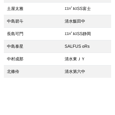
土屋太雅
ｴｽﾊﾟﾙｽSS富士
中島碧斗
清水飯田中
長島可門
ｴｽﾊﾟﾙｽSS静岡
中島泰星
SALFUS oRs
中村成那
清水東ＪＹ
北條伶
清水第六中