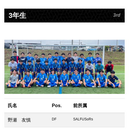
3年生
3rd
氏名
Pos.
前所属
DF
SALFUSoRs
野瀬 友慎