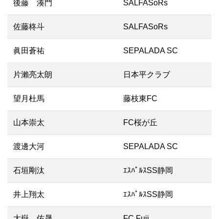
後藤 湊門
SALFASoRs
佐藤柊斗
SALFASoRs
眞田蒼祐
SEPALADA SC
片瀨亮太朗
日本平クラブ
望月杜馬
藤枝東FC
山本崇太
FC桜が丘
渡邊大河
SEPALADA SC
石垣剛汰
ｴｽﾊﾟﾙｽSS静岡
井上翔太
ｴｽﾊﾟﾙｽSS静岡
大嶽 佑晟
FC Fuji