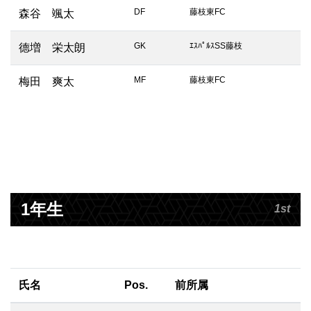
DF
藤枝東FC
森谷 颯太
GK
ｴｽﾊﾟﾙｽSS藤枝
德増 栄太朗
MF
藤枝東FC
梅田 爽太
1年生
1st
氏名
Pos.
前所属