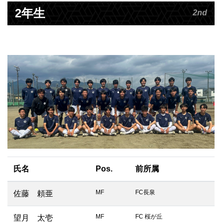
2年生
2nd
氏名
Pos.
前所属
MF
FC長泉
佐藤 頼亜
MF
FC 桜が丘
望月 太壱