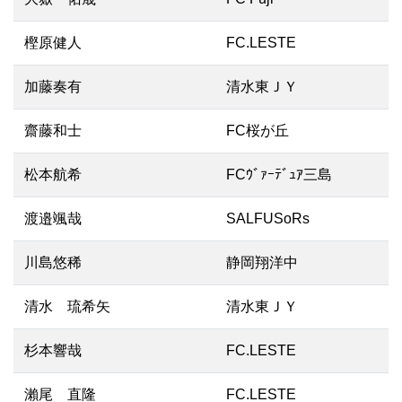
樫原健人
FC.LESTE
加藤奏有
清水東ＪＹ
齋藤和士
FC桜が丘
松本航希
FCｳﾞｧｰﾃﾞｭｱ三島
渡邉颯哉
SALFUSoRs
川島悠稀
静岡翔洋中
清水 琉希矢
清水東ＪＹ
杉本響哉
FC.LESTE
瀨尾 直隆
FC.LESTE