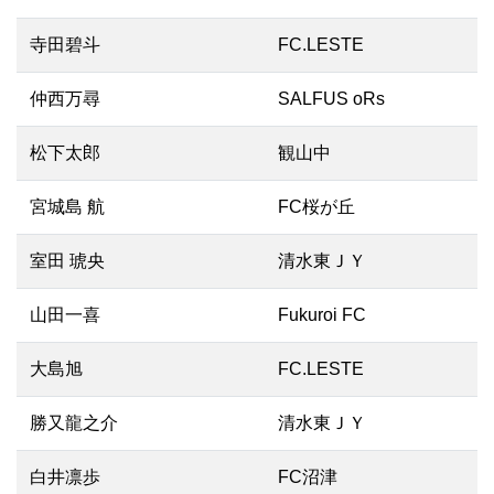
寺田碧斗
FC.LESTE
仲西万尋
SALFUS oRs
松下太郎
観山中
宮城島 航
FC桜が丘
室田 琥央
清水東ＪＹ
山田一喜
Fukuroi FC
大島旭
FC.LESTE
勝又龍之介
清水東ＪＹ
白井凛歩
FC沼津