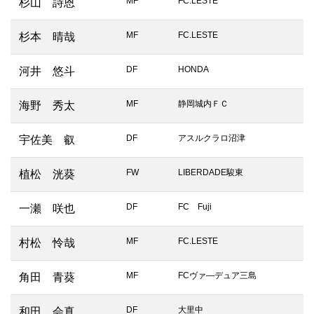
MF
FC.LESTE
杉山 詩恩
MF
FC.LESTE
杉本 晴哉
DF
HONDA
河井 悠斗
MF
静岡城内ＦＣ
海野 秀太
DF
アスルクラロ沼津
宇佐美 叡
FW
LIBERDADE駿東
植松 洸葵
DF
FC Fuji
一瀬 咲也
MF
FC.LESTE
村松 怜哉
MF
FCヴァ―デュア三島
角田 青葵
DF
大里中
和田 会真