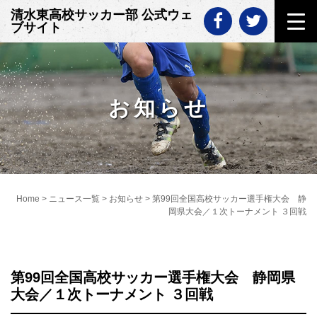
Skip
清水東高校サッカー部 公式ウェ
to
ブサイト
content
お知らせ
Home
>
ニュース一覧
>
お知らせ
>
第99回全国高校サッカー選手権大会 静
岡県大会／１次トーナメント ３回戦
第99回全国高校サッカー選手権大会 静岡県
大会／１次トーナメント ３回戦