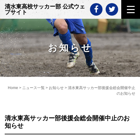
Skip
清水東高校サッカー部 公式ウェ
to
ブサイト
content
お知らせ
Home
>
ニュース一覧
>
お知らせ
>
清水東高サッカー部後援会総会開催中止
のお知らせ
清水東高サッカー部後援会総会開催中止のお
知らせ