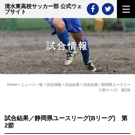
Skip
清水東高校サッカー部 公式ウェ
to
ブサイト
content
試合情報
Home
>
ニュース一覧
>
試合情報
>
試合結果
>
試合結果／静岡県ユースリー
グ(Bリーグ) 第2節
試合結果／静岡県ユースリーグ(Bリーグ) 第
2節