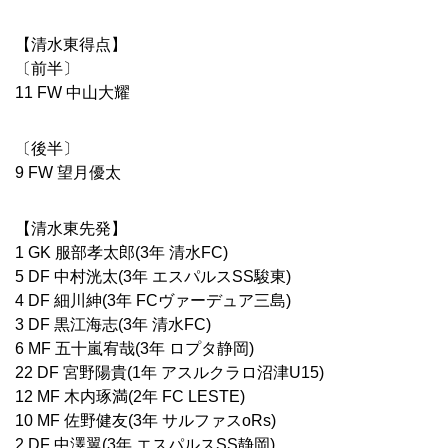
【清水東得点】
〔前半〕
11 FW 中山大耀
〔後半〕
9 FW 望月優太
【清水東先発】
1 GK 服部孝太郎(3年 清水FC)
5 DF 中村洸太(3年 エスパルスSS駿東)
4 DF 細川紳(3年 FCヴァーデュア三島)
3 DF 黒江海志(3年 清水FC)
6 MF 五十嵐宥哉(3年 ロプタ静岡)
22 DF 宮野陽貴(1年 アスルクラロ沼津U15)
12 MF 木内琢満(2年 FC LESTE)
10 MF 佐野健友(3年 サルファスoRs)
2 DF 中澤翼(3年 エスパルスSS静岡)