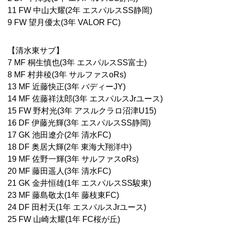
11 FW 中山大耀(2年 エスパルスSS静岡)
9 FW 望月優太(3年 VALOR FC)
【清水東サブ】
7 MF 桐生慎也(3年 エスパルスSS富士)
8 MF 村井稜(3年 サルファスoRs)
13 MF 近藤快正(3年 バディーJY)
14 MF 佐藤祥汰郎(3年 エスパルスJrユース)
15 FW 野村光(3年 アスルクラロ沼津U15)
16 DF 伊藤光輝(3年 エスパルスSS静岡)
17 GK 池田遼介(2年 清水FC)
18 DF 奥居大輝(2年 東海大翔洋中)
19 MF 佐野一輝(3年 サルファスoRs)
20 MF 藤田遥人(3年 清水FC)
21 GK 金井恒雄(1年 エスパルスSS駿東)
23 MF 藤島敬太(1年 藤枝東FC)
24 DF 田村天(1年 エスパルスJrユース)
25 FW 山崎太耀(1年 FC桜が丘)