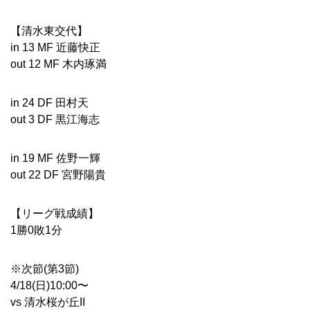
【清水東交代】
in 13 MF 近藤快正
out 12 MF 木内琢満
in 24 DF 田村天
out 3 DF 黒江海志
in 19 MF 佐野一輝
out 22 DF 宮野陽貴
【リーグ戦成績】
1勝0敗1分
※次節(第3節)
4/18(日)10:00〜
vs 清水桜が丘II