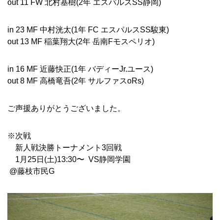
out 11 FW 北村基樹(2年 エスパルスSS静岡)
in 23 MF 中村洸太(1年 FC エスパルスSS駿東)
out 13 MF 稲葉翔大(2年 岳南Fモスペリオ)
in 16 MF 近藤快正(1年 バディーJr.ユース)
out 8 MF 高橋竜吾(2年 サルファスoRs)
ご声援ありがとうございました。
※次戦
新人戦決勝トーナメント3回戦
1月25日(土)13:30〜 VS静岡学園
@藤枝市民G