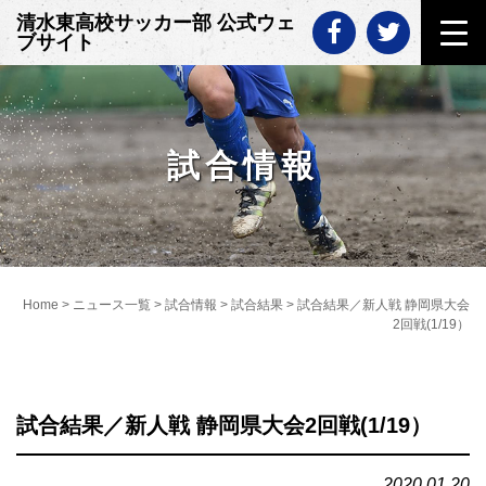
Skip
清水東高校サッカー部 公式ウェ
to
ブサイト
content
試合情報
Home
>
ニュース一覧
>
試合情報
>
試合結果
>
試合結果／新人戦 静岡県大会
2回戦(1/19）
試合結果／新人戦 静岡県大会2回戦(1/19）
2020.01.20