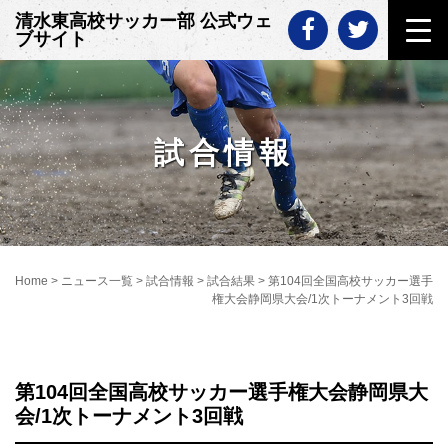
Skip
清水東高校サッカー部 公式ウェ
to
ブサイト
content
試合情報
Home
>
ニュース一覧
>
試合情報
>
試合結果
>
第104回全国高校サッカー選手
権大会静岡県大会/1次トーナメント3回戦
第104回全国高校サッカー選手権大会静岡県大
会/1次トーナメント3回戦