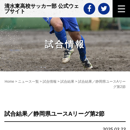
Skip
清水東高校サッカー部 公式ウェ
to
ブサイト
content
試合情報
Home
>
ニュース一覧
>
試合情報
>
試合結果
>
試合結果／静岡県ユースAリー
グ第2節
試合結果／静岡県ユースAリーグ第2節
2025.03.23