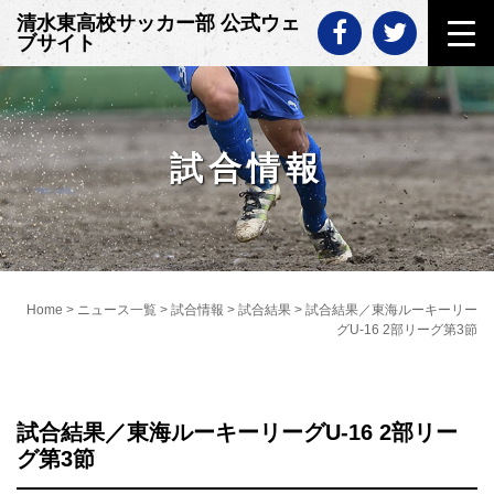
Skip
清水東高校サッカー部 公式ウェ
to
ブサイト
content
試合情報
Home
>
ニュース一覧
>
試合情報
>
試合結果
>
試合結果／東海ルーキーリー
グU-16 2部リーグ第3節
試合結果／東海ルーキーリーグU-16 2部リー
グ第3節