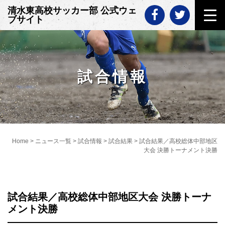
Skip
清水東高校サッカー部 公式ウェ
to
ブサイト
content
試合情報
Home
>
ニュース一覧
>
試合情報
>
試合結果
>
試合結果／高校総体中部地区
大会 決勝トーナメント決勝
試合結果／高校総体中部地区大会 決勝トーナ
メント決勝