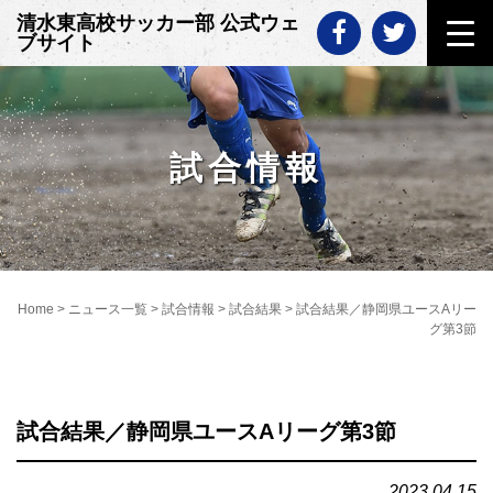
Skip
清水東高校サッカー部 公式ウェ
to
ブサイト
content
試合情報
Home
>
ニュース一覧
>
試合情報
>
試合結果
>
試合結果／静岡県ユースAリー
グ第3節
試合結果／静岡県ユースAリーグ第3節
2023.04.15