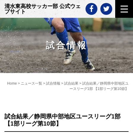
Skip
清水東高校サッカー部 公式ウェ
to
ブサイト
content
試合情報
Home
>
ニュース一覧
>
試合情報
>
試合結果
>
試合結果／静岡県中部地区ユ
ースリーグ1部 【1部リーグ第10節】
試合結果／静岡県中部地区ユースリーグ1部
【1部リーグ第10節】