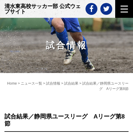
Skip
清水東高校サッカー部 公式ウェ
to
ブサイト
content
試合情報
Home
>
ニュース一覧
>
試合情報
>
試合結果
>
試合結果／静岡県ユースリー
グ Aリーグ第8節
試合結果／静岡県ユースリーグ Aリーグ第8
節