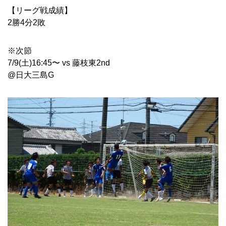
【リーグ戦成績】
2
勝
4
分
2
敗
※次節
7/9(
土
)16:45
〜
vs
藤枝東
2nd
@
日大三島G