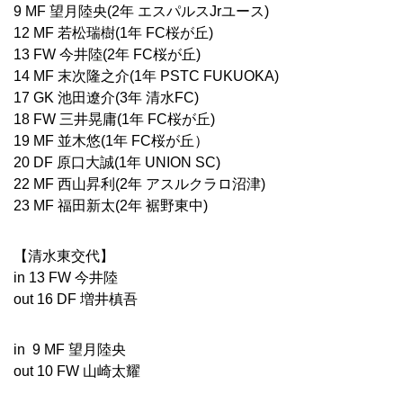
9 MF
望月陸央
(2
年 エスパルス
Jr
ユース
)
12 MF
若松瑞樹
(1
年
FC
桜が丘
)
13 FW
今井陸
(2
年
FC
桜が丘
)
14 MF
末次隆之介
(1
年
PSTC FUKUOKA)
17 GK
池田遼介
(3
年 清水
FC)
18 FW
三井晃庸
(1
年
FC
桜が丘
)
19 MF
並木悠
(1
年
FC
桜が丘）
20 DF
原口大誠
(1
年
UNION SC)
22 MF
西山昇利
(2
年 アスルクラロ沼津
)
23 MF
福田新太
(2
年 裾野東中
)
【清水東交代】
in 13 FW
今井陸
out 16 DF
増井槙吾
in 9 MF
望月陸央
out 10 FW
山崎太耀