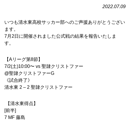
2022.07.09
いつも清水東高校サッカー部へのご声援ありがとうござい
ます。
7
月
2
日に開催されました公式戦の結果を報告いたしま
す。
【
A
リーグ第
8
節】
7/2(
土
)10:00
〜
vs
聖隷クリストファー
@
聖隷クリストファー
G
《試合終了》
清水東
2 – 2
聖隷クリストファー
【清水東得点】
[
前半
]
7 MF
藤島