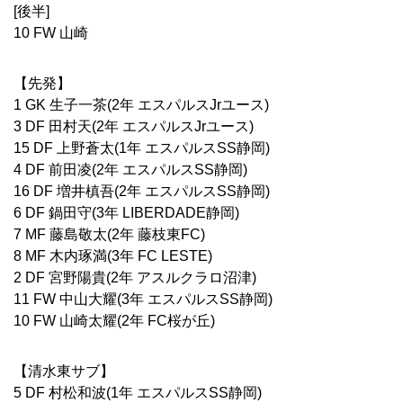
[
後半
]
10 FW
山崎
【先発】
1 GK
生子一茶
(2
年 エスパルス
Jr
ユース
)
3 DF
田村天
(2
年 エスパルス
Jr
ユース
)
15 DF
上野蒼太
(1
年 エスパルス
SS
静岡
)
4 DF
前田凌
(2
年 エスパルス
SS
静岡
)
16 DF
増井槙吾
(2
年 エスパルス
SS
静岡
)
6 DF
鍋田守
(3
年
LIBERDADE
静岡
)
7 MF
藤島敬太
(2
年 藤枝東
FC)
8 MF
木内琢満
(3
年
FC LESTE)
2 DF
宮野陽貴
(2
年 アスルクラロ沼津
)
11 FW
中山大耀
(3
年 エスパルス
SS
静岡
)
10 FW
山崎太耀
(2
年
FC
桜が丘
)
【清水東サブ】
5 DF
村松和波
(1
年 エスパルス
SS
静岡
)