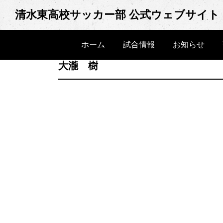
Skip
清水東高校サッカー部 公式ウェブサイト
to
content
ホーム
試合情報
お知らせ
大瀧 樹