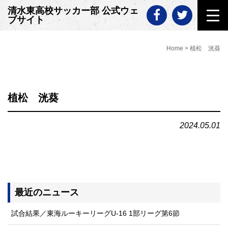
Skip
清水東高校サッカー部 公式ウェ
to
ブサイト
content
Home
>
植松 洸葵
植松 洸葵
2024.05.01
最近のニュース
試合結果／東海ルーキーリーグU-16 1部リーグ第6節