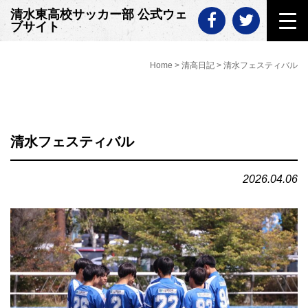
Skip
清水東高校サッカー部 公式ウェ
to
ブサイト
content
Home
>
清高日記
>
清水フェスティバル
清水フェスティバル
2026.04.06