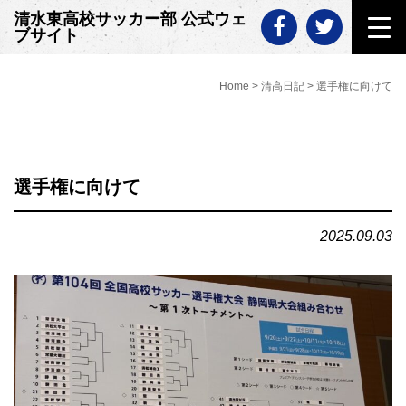
Skip
清水東高校サッカー部 公式ウェ
to
ブサイト
content
Home
>
清高日記
>
選手権に向けて
選手権に向けて
2025.09.03