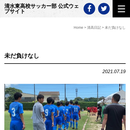
Skip
清水東高校サッカー部 公式ウェ
to
ブサイト
content
Home
>
清高日記
>
未だ負けなし
未だ負けなし
2021.07.19