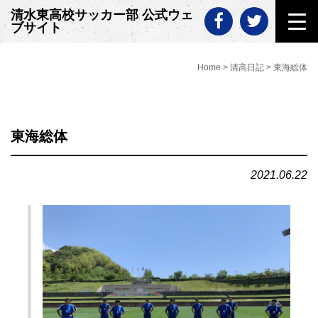
Skip
清水東高校サッカー部 公式ウェ
to
ブサイト
content
Home
>
清高日記
>
東海総体
東海総体
2021.06.22