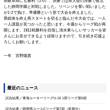
県岐阜商にも勝利（2-0）、決勝では県大会の決勝で敗北
した静岡学園と対戦しました。リベンジを誓い戦いました
が1-2で負け、準優勝という形で大会を終えました。
県総体を終え再スタートを切ると臨んだ今大会では、一人
一人課題が見つかったと思います。今週からリーグ戦が再
開します。1戦1戦勝利を目指し清水東らしいサッカーを皆
さんにお見せできるよう頑張りますので、引き続き応援よ
ろしくお願いします。
一年 宮野陽貴
最近のニュース
試合結果／東海ルーキーリーグU-16 1部リーグ第6節
試合結果／静岡県ユースCリーグ第7節（延期分）